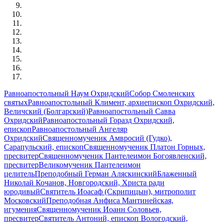
Равноапостольный Наум Охридский
Собор Смоленских
святых
Равноапостольный Климент, архиепископ Охридский,
Величский (Болгарский)
Равноапостольный Савва
Охридский
Равноапостольный Горазд Охридский,
епископ
Равноапостольный Ангеляр
Охридский
Священномученик Амвросий (Гудко),
Сарапульский, епископ
Священномученик Платон Горных,
пресвитер
Священномученик Пантелеимон Богоявленский,
пресвитер
Великомученик Пантелеимон
целитель
Преподобный Герман Аляскинский
Блаженный
Николай Кочанов, Новгородский, Христа ради
юродивый
Святитель Иоасаф (Скрипицын), митрополит
Московский
Преподобная Анфиса Мантинейская,
игумения
Священномученик Иоанн Соловьев,
пресвитер
Святитель Антоний, епископ Вологодский,