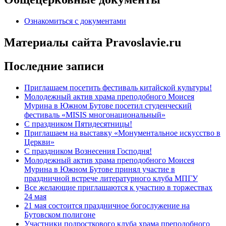
Ознакомиться с документами
Материалы сайта Pravoslavie.ru
Последние записи
Приглашаем посетить фестиваль китайской культуры!
Молодежный актив храма преподобного Моисея
Мурина в Южном Бутове посетил студенческий
фестиваль «MISIS многонациональный»
С праздником Пятидесятницы!
Приглашаем на выставку «Монументальное искусство в
Церкви»
С праздником Вознесения Господня!
Молодежный актив храма преподобного Моисея
Мурина в Южном Бутове принял участие в
праздничной встрече литературного клуба МПГУ
Все желающие приглашаются к участию в торжествах
24 мая
21 мая состоится праздничное богослужение на
Бутовском полигоне
Участники подросткового клуба храма преподобного