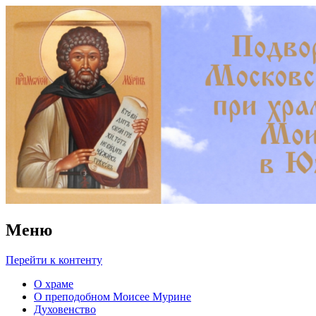
Храм преподобного Моисея
Мурина в Южном Бутове
Меню
Перейти к контенту
О храме
О преподобном Моисее Мурине
Духовенство