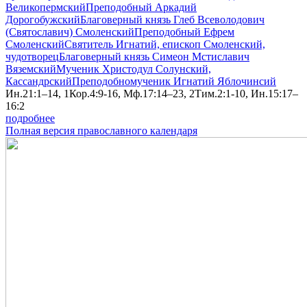
Великопермский
Преподобный Аркадий
Дорогобужский
Благоверный князь Глеб Всеволодович
(Святославич) Смоленский
Преподобный Ефрем
Смоленский
Святитель Игнатий, епископ Смоленский,
чудотворец
Благоверный князь Симеон Мстиславич
Вяземский
Мученик Христодул Солунский,
Кассандрский
Преподобномученик Игнатий Яблочинсий
Ин.21:1–14, 1Кор.4:9-16, Мф.17:14–23, 2Тим.2:1-10, Ин.15:17–
16:2
подробнее
Полная версия православного календаря