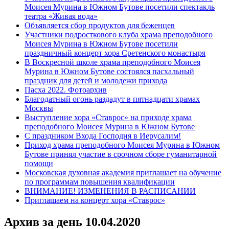
Моисея Мурина в Южном Бутове посетили спектакль
театра «Живая вода»
Объявляется сбор продуктов для беженцев
Участники подросткового клуба храма преподобного
Моисея Мурина в Южном Бутове посетили
праздничный концерт хора Сретенского монастыря
В Воскресной школе храма преподобного Моисея
Мурина в Южном Бутове состоялся пасхальный
праздник для детей и молодежи прихода
Пасха 2022. Фотоархив
Благодатный огонь раздадут в пятнадцати храмах
Москвы
Выступление хора «Ставрос» на приходе храма
преподобного Моисея Мурина в Южном Бутове
С праздником Входа Господня в Иерусалим!
Приход храма преподобного Моисея Мурина в Южном
Бутове принял участие в срочном сборе гуманитарной
помощи
Московская духовная академия приглашает на обучение
по программам повышения квалификации
ВНИМАНИЕ! ИЗМЕНЕНИЯ В РАСПИСАНИИ
Приглашаем на концерт хора «Ставрос»
Архив за день
10.04.2020