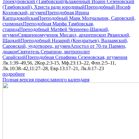
Троекуровский (Тамбовский)
Блаженный Иоанн Сезеновский
(Тамбовский), Христа ради юродивый
Преподобный Иосиф
Козловский, игумен
Преподобная Ирина
Каппадокийская
Преподобный Марк Молчальник, Саровский,
схимонах
Преподобная Марфа Тамбовская,
старица
Преподобный Матфей Чернеево-Шацкий,
игумен
Священномученик Мисаил, архиепископ Рязанский,
Шацкий
Преподобный Назарий (Кондратьев), Валаамский,
Саровский, чудотворец, игумен
Апостол от 70-ти Пармен,
диакон
Святитель Серапион, митрополит
Сарайский
Преподобная Серафима Сезеновская, игумения
Лк.1:39–49,56, 2Кор.2:3-15, Мф.23:13–22, Флп.2:5–11,
Лк.10:38–42,11:27–28, Евр.13:17–21, Лк.6:17–23
подробнее
Полная версия православного календаря