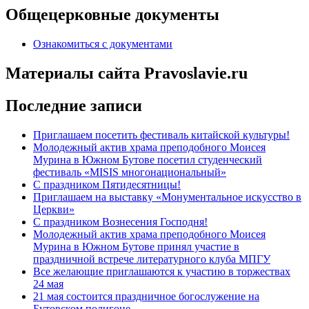
Общецерковные документы
Ознакомиться с документами
Материалы сайта Pravoslavie.ru
Последние записи
Приглашаем посетить фестиваль китайской культуры!
Молодежный актив храма преподобного Моисея
Мурина в Южном Бутове посетил студенческий
фестиваль «MISIS многонациональный»
С праздником Пятидесятницы!
Приглашаем на выставку «Монументальное искусство в
Церкви»
С праздником Вознесения Господня!
Молодежный актив храма преподобного Моисея
Мурина в Южном Бутове принял участие в
праздничной встрече литературного клуба МПГУ
Все желающие приглашаются к участию в торжествах
24 мая
21 мая состоится праздничное богослужение на
Бутовском полигоне