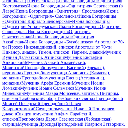
Игрицкая» («Песоченская»)
Икона Богородицы «Одигитрия»
Костромская
Икона Богородицы «Одигитрия» Сергиевская (в
Лавре)
Икона Богородицы «Одигитрия» Ярославская
Икона
Богородицы «Одигитрия» Смоленская
Икона Богородицы
«Одигитрия Кирилло-Белозерская»
Икона Богородицы
«Одигитрия Устьнедумская»
Икона Богородицы «Одигитрия
Соловецкая»
Икона Богородицы «Одигитрия
Святогорская»
Икона Богородицы «Одигитрия
Аксайская»
Икона Богородицы «Бугабашская»
Апостол от 70-
ти Прохор Никомидийский, епископ
Апостолы от 70-ти
Никанор, диакон, Тимон, епископ, Пармен, диакон
Мученик
Иулиан Далматский, Атинский
Мученик Евстафий
Анкирский
Мученик Акакий Апамейский,
Милетский
Преподобномученик Василий (Эрекаев),
иеромонах
Преподобномученица Анастасия (Камаева),
монахиня
Преподобномученица Елена (Асташкина),
монахиня
Мученик Арефа Ерёмкин
Мученик Иоанн
Ломакин
Мученик Иоанн Сельманов
Мученик Иоанн
Милёшкин
Мученица Мавра Моисеева
Святитель Питирим,
епископ Тамбовский
Собор Тамбовских святых
Преподобный
Моисей Печерский
Преподобный Павел
Ксиропотамский
Священномученик Николай Пономарев,
диакон
Священномученик Анфим Сарайский,
епископ
Преподобная Дария Сезеновская (Лебедянская),
старица
Мученица Дросида
Преподобный Иларион Затворник,