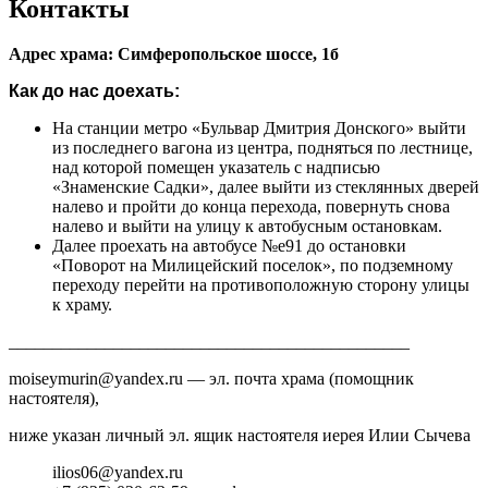
Контакты
Адрес храма: Симферопольское шоссе, 1б
Как до нас доехать:
На станции метро «Бульвар Дмитрия Донского» выйти
из последнего вагона из центра, подняться по лестнице,
над которой помещен указатель с надписью
«Знаменские Садки», далее выйти из стеклянных дверей
налево и пройти до конца перехода, повернуть снова
налево и выйти на улицу к автобусным остановкам.
Далее проехать на автобусе №е91 до остановки
«Поворот на Милицейский поселок», по подземному
переходу перейти на противоположную сторону улицы
к храму.
______________________________________________
moiseymurin@yandex.ru — эл. почта храма (помощник
настоятеля),
ниже указан личный эл. ящик настоятеля иерея Илии Сычева
ilios06@yandex.ru