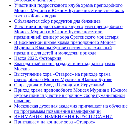
Участники подросткового клуба храма преподобного
Моисея Мурина в Южном Бутове посетили спектакль
театра «Живая вода»
Объявляется сбор продуктов для беженцев
Участники подросткового клуба храма преподобного
Моисея Мурина в Южном Бутове посетили
праздничный концерт хора Сретенского монастыря
В Воскресной школе храма преподобного Моисея
Мурина в Южном Бутове состоялся пасхальный
праздник для детей и молодежи прихода
Пасха 2022. Фотоархив
Благодатный огонь раздадут в пятнадцати храмах
Москвы
Выступление хора «Ставрос» на приходе храма
преподобного Моисея Мурина в Южном Бутове
С праздником Входа Господня в Иерусалим!
Приход храма преподобного Моисея Мурина в Южном
Бутове принял участие в срочном сборе гуманитарной
помощи
Московская духовная академия приглашает на обучение
по программам повышения квалификации
ВНИМАНИЕ! ИЗМЕНЕНИЯ В РАСПИСАНИИ
Приглашаем на концерт хора «Ставрос»