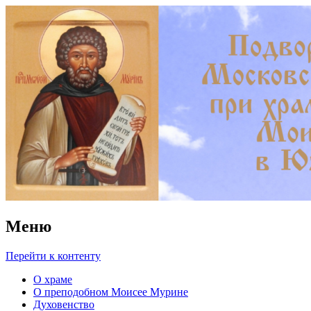
Храм преподобного Моисея
Мурина в Южном Бутове
Меню
Перейти к контенту
О храме
О преподобном Моисее Мурине
Духовенство