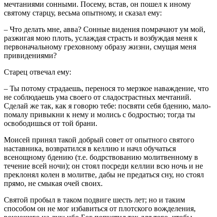
мечтаниями сонными. Посему, встав, он пошел к иному
святому старцу, весьма опытному, и сказал ему:
– Что делать мне, авва? Сонные видения помрачают ум мой,
разжигая мою плоть, услаждая страсть и возбуждая меня к
первоначальному греховному образу жизни, смущая меня
привидениями?
Старец отвечал ему:
– Ты потому страдаешь, перенося то мерзкое наваждение, что
не соблюдаешь ума своего от сладострастных мечтаний.
Сделай же так, как я говорю тебе: посвяти себя бдению, мало-
помалу привыкни к нему и молись с бодростью; тогда ты
освободишься от той брани.
Моисей принял такой добрый совет от опытного святого
наставника, возвратился в келлию и начл обучаться
всенощному бдению (т.е. бодрствованию молитвенному в
течение всей ночи); он стоял посреди келлии всю ночь и не
преклонял колен в молитве, дабы не предаться сну, но стоял
прямо, не смыкая очей своих.
Святой пробыл в таком подвиге шесть лет; но и таким
способом он не мог избавиться от плотского вожделения,