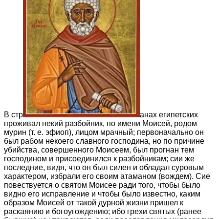
В стр
анах египетских
проживал некий разбойник, по имени Моисей, родом
мурин (т. е. эфиоп), лицом мрачный; первоначально он
был рабом некоего славного господина, но по причине
убийства, совершенного Моисеем, был прогнан тем
господином и присоединился к разбойникам; сии же
последние, видя, что он был силен и обладал суровым
характером, избрали его своим атаманом (вождем). Сие
повествуется о святом Моисее ради того, чтобы было
видно его исправление и чтобы было известно, каким
образом Моисей от такой дурной жизни пришел к
раскаянию и богоугождению; ибо грехи святых (ранее