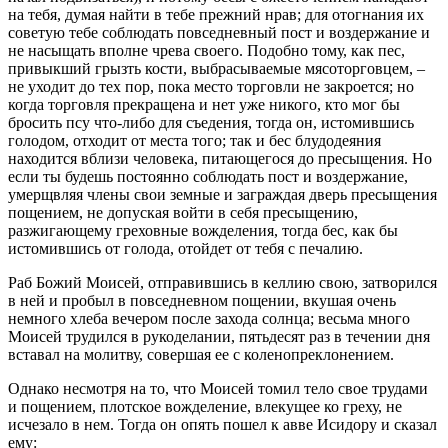
на тебя, думая найти в тебе прежний нрав; для отогнания их
советую тебе соблюдать повседневный пост и воздержание и
не насыщать вполне чрева своего. Подобно тому, как пес,
привыкший грызть кости, выбрасываемые мясоторговцем, –
не уходит до тех пор, пока место торговли не закроется; но
когда торговля прекращена и нет уже никого, кто мог бы
бросить псу что-либо для съедения, тогда он, истомившись
голодом, отходит от места того; так и бес блудодеяния
находится вблизи человека, питающегося до пресыщения. Но
если ты будешь постоянно соблюдать пост и воздержание,
умерщвляя члены свои земные и заграждая дверь пресыщения
пощением, не допуская войти в себя пресыщению,
разжигающему греховные вожделения, тогда бес, как бы
истомившись от голода, отойдет от тебя с печалию.
Раб Божий Моисей, отправившись в келлию свою, затворился
в ней и пробыл в повседневном пощении, вкушая очень
немного хлеба вечером после захода солнца; весьма много
Моисей трудился в рукоделании, пятьдесят раз в течении дня
вставал на молитву, совершая ее с коленопреклонением.
Однако несмотря на то, что Моисей томил тело свое трудами
и пощением, плотское вожделение, влекущее ко греху, не
исчезало в нем. Тогда он опять пошел к авве Исидору и сказал
ему: