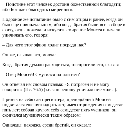
– Поистине этот человек достоин божественной благодати;
ибо Бог дает благодать смиренным.
Подобное же испытание было с сим отцом и ранее, когда он
был еще новоначальным; ибо когда братия были все в сборе в
скиту, отцы пожелали искусить смирение Моисея и начали
уничижать его, говоря:
– Для чего этот эфиоп ходит посреди нас?
Он же, слышав это, молчал.
Когда братия думали расходиться, то спросили его, сказав:
– Отец Моисей! Смутился ты или нет?
Он отвечал им словом псалма: «Я потрясен и не могу
говорить» (Пс. 76:5) (т.е. я переношу уничижение молча).
Приняв на себя сан пресвитера, преподобный Моисей
подвизался еще пятнадцать лет, имея от рождения семьдесят
пять лет; собрав кругом себя семьдесят пять учеников, он
скончался мученически таким образом:
Однажды, находясь среди братий, он сказал: