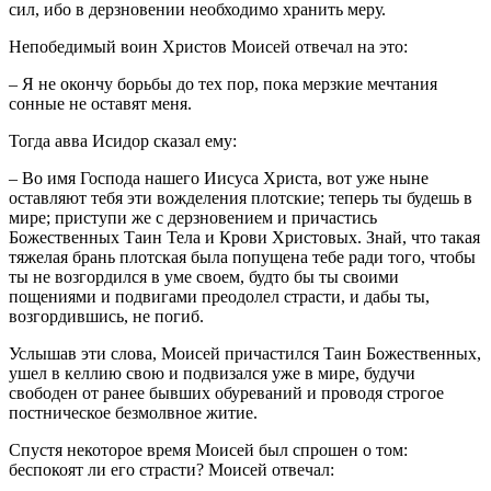
сил, ибо в дерзновении необходимо хранить меру.
Непобедимый воин Христов Моисей отвечал на это:
– Я не окончу борьбы до тех пор, пока мерзкие мечтания
сонные не оставят меня.
Тогда авва Исидор сказал ему:
– Во имя Господа нашего Иисуса Христа, вот уже ныне
оставляют тебя эти вожделения плотские; теперь ты будешь в
мире; приступи же с дерзновением и причастись
Божественных Таин Тела и Крови Христовых. Знай, что такая
тяжелая брань плотская была попущена тебе ради того, чтобы
ты не возгордился в уме своем, будто бы ты своими
пощениями и подвигами преодолел страсти, и дабы ты,
возгордившись, не погиб.
Услышав эти слова, Моисей причастился Таин Божественных,
ушел в келлию свою и подвизался уже в мире, будучи
свободен от ранее бывших обуреваний и проводя строгое
постническое безмолвное житие.
Спустя некоторое время Моисей был спрошен о том:
беспокоят ли его страсти? Моисей отвечал: