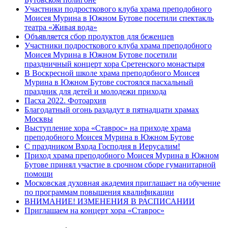
Участники подросткового клуба храма преподобного
Моисея Мурина в Южном Бутове посетили спектакль
театра «Живая вода»
Объявляется сбор продуктов для беженцев
Участники подросткового клуба храма преподобного
Моисея Мурина в Южном Бутове посетили
праздничный концерт хора Сретенского монастыря
В Воскресной школе храма преподобного Моисея
Мурина в Южном Бутове состоялся пасхальный
праздник для детей и молодежи прихода
Пасха 2022. Фотоархив
Благодатный огонь раздадут в пятнадцати храмах
Москвы
Выступление хора «Ставрос» на приходе храма
преподобного Моисея Мурина в Южном Бутове
С праздником Входа Господня в Иерусалим!
Приход храма преподобного Моисея Мурина в Южном
Бутове принял участие в срочном сборе гуманитарной
помощи
Московская духовная академия приглашает на обучение
по программам повышения квалификации
ВНИМАНИЕ! ИЗМЕНЕНИЯ В РАСПИСАНИИ
Приглашаем на концерт хора «Ставрос»