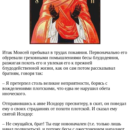
Итак Моисей пребывал в трудах покаяния. Первоначально его
обуревали греховными помышлениями бесы блудодеяния,
разжигая похоть его и увлекая его к прежней
блудодейственной жизни, как он сам потом рассказывал
братиям, говоря так:
– Я претерпел столь великие неприятности, борясь с
вожделениями плотскими, что едва не нарушил обета
иноческого.
Отправившись к авве Исидору пресвитеру, в скит, он поведал
ему о своих страданиях от похоти плотской. И сказал ему
святой Исидор:
– Не смущайся, брат! Ты еще новоначален (т.е. только лишь
начал подвизаться), и потому бесы с ожесточением нападают