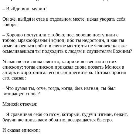
– Выйди вон, мурин!
Он же, выйдя и став в отдельном месте, начал укорять себя,
говоря:
– Хорошо поступили с тобою, пес, хорошо поступили с
тобою, мракообразный эфиоп; ибо ты недостоин, и как ты
осмеливаешься войти в святое место; ты не человек: как же
осмеливаешься ты подходить к людям и служителям Божиим?
Услышав эти слова святого, клирики возвестили о них
епископу; тогда епископ приказал снова позвать Моисея в
алтарь и хиротонисал его в сан пресвитера. Потом спросил
его, сказав:
– Что думал ты, отче, тогда, когда, быв изгнан, ты был
возвращен снова?
Моисей отвечал:
– Я сравнивал себя со псом, который, будучи изгнан, бежит,
будучи же призываем обратно, возвращается быстро.
И сказал епископ: