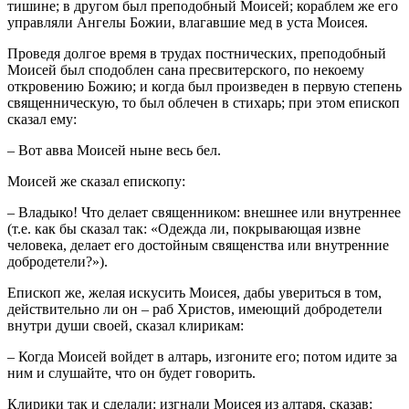
тишине; в другом был преподобный Моисей; кораблем же его
управляли Ангелы Божии, влагавшие мед в уста Моисея.
Проведя долгое время в трудах постнических, преподобный
Моисей был сподоблен сана пресвитерского, по некоему
откровению Божию; и когда был произведен в первую степень
священническую, то был облечен в стихарь; при этом епископ
сказал ему:
– Вот авва Моисей ныне весь бел.
Моисей же сказал епископу:
– Владыко! Что делает священником: внешнее или внутреннее
(т.е. как бы сказал так: «Одежда ли, покрывающая извне
человека, делает его достойным священства или внутренние
добродетели?»).
Епископ же, желая искусить Моисея, дабы увериться в том,
действительно ли он – раб Христов, имеющий добродетели
внутри души своей, сказал клирикам:
– Когда Моисей войдет в алтарь, изгоните его; потом идите за
ним и слушайте, что он будет говорить.
Клирики так и сделали: изгнали Моисея из алтаря, сказав: