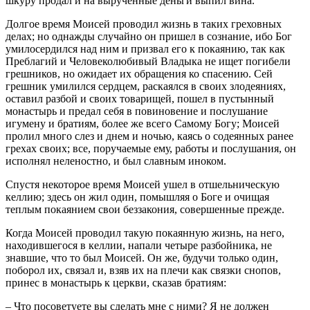
шкуру продал и на вырученные деньги выпил вина.
Долгое время Моисей проводил жизнь в таких греховных
делах; но однажды случайно он пришел в сознание, ибо Бог
умилосердился над ним и призвал его к покаянию, так как
Преблагий и Человеколюбивый Владыка не ищет погибели
грешников, но ожидает их обращения ко спасению. Сей
грешник умилился сердцем, раскаялся в своих злодеяниях,
оставил разбой и своих товарищей, пошел в пустынный
монастырь и предал себя в повиновение и послушание
игумену и братиям, более же всего Самому Богу; Моисей
пролил много слез и днем и ночью, каясь о содеянных ранее
грехах своих; все, поручаемые ему, работы и послушания, он
исполнял неленостно, и был славным иноком.
Спустя некоторое время Моисей ушел в отшельническую
келлию; здесь он жил один, помышляя о Боге и очищая
теплым покаянием свои беззакония, совершенные прежде.
Когда Моисей проводил такую покаянную жизнь, на него,
находившегося в келлии, напали четыре разбойника, не
знавшие, что то был Моисей. Он же, будучи только один,
поборол их, связал и, взяв их на плечи как связки снопов,
принес в монастырь к церкви, сказав братиям:
– Что посоветуете вы сделать мне с ними? Я не должен