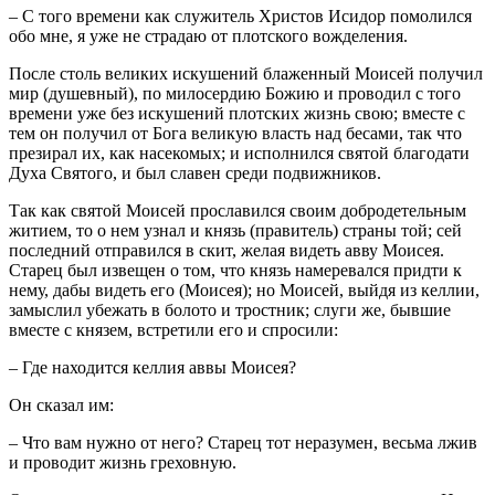
– С того времени как служитель Христов Исидор помолился
обо мне, я уже не страдаю от плотского вожделения.
После столь великих искушений блаженный Моисей получил
мир (душевный), по милосердию Божию и проводил с того
времени уже без искушений плотских жизнь свою; вместе с
тем он получил от Бога великую власть над бесами, так что
презирал их, как насекомых; и исполнился святой благодати
Духа Святого, и был славен среди подвижников.
Так как святой Моисей прославился своим добродетельным
житием, то о нем узнал и князь (правитель) страны той; сей
последний отправился в скит, желая видеть авву Моисея.
Старец был извещен о том, что князь намеревался придти к
нему, дабы видеть его (Моисея); но Моисей, выйдя из келлии,
замыслил убежать в болото и тростник; слуги же, бывшие
вместе с князем, встретили его и спросили:
– Где находится келлия аввы Моисея?
Он сказал им:
– Что вам нужно от него? Старец тот неразумен, весьма лжив
и проводит жизнь греховную.