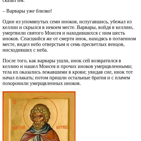
сказал им:
– Варвары уже близко!
Один из упомянутых семи иноков, испугавшись, убежал из
келлии и скрылся в некоем месте. Варвары, войдя в келлию,
умертвили святого Моисея и находившихся с ним шесть
иноков. Спасшийся же от смерти инок, находясь в потаенном
месте, видел небо отверстым и семь пресветлых венцов,
нисходивших с неба.
После того, как варвары ушли, инок сей возвратился в
келлию и нашел Моисея и прочих иноков умерщвленными;
тела их оказались лежавшими в крови; увидав сие, инок тот
начал плакать; потом пришли остальные братия и с плачем
похоронили умерщвленных иноков.