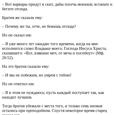
– Вот варвары придут в скит, дабы посечь монахов; встаньте и
бегите отсюда.
Братия же сказали ему:
– Почему же ты, отче, не бежишь отсюда?
Но он сказал им:
– Я уже много лет ожидаю того времени, когда на мне
исполнится слово Владыки моего, Господа Иисуса Христа,
сказавшего: «Все, взявшие меч, от меча и погибнут» (Мф.
26:52).
На это братия сказали ему:
– И мы не побежим, но умрем с тобою!
Но он ответил им:
– Я в этом не нуждаюсь; пусть каждый поступает так, как
находит лучшим.
Тогда братия убежали с места того, и только семь иноков
остались при преподобном. Спустя некоторое время старец