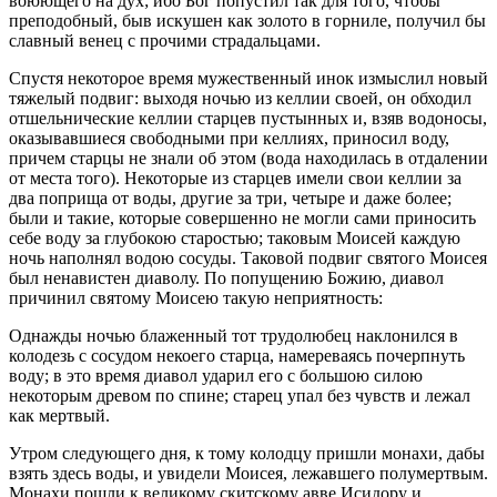
воюющего на дух; ибо Бог попустил так для того, чтобы
преподобный, быв искушен как золото в горниле, получил бы
славный венец с прочими страдальцами.
Спустя некоторое время мужественный инок измыслил новый
тяжелый подвиг: выходя ночью из келлии своей, он обходил
отшельнические келлии старцев пустынных и, взяв водоносы,
оказывавшиеся свободными при келлиях, приносил воду,
причем старцы не знали об этом (вода находилась в отдалении
от места того). Некоторые из старцев имели свои келлии за
два поприща от воды, другие за три, четыре и даже более;
были и такие, которые совершенно не могли сами приносить
себе воду за глубокою старостью; таковым Моисей каждую
ночь наполнял водою сосуды. Таковой подвиг святого Моисея
был ненавистен диаволу. По попущению Божию, диавол
причинил святому Моисею такую неприятность:
Однажды ночью блаженный тот трудолюбец наклонился в
колодезь с сосудом некоего старца, намереваясь почерпнуть
воду; в это время диавол ударил его с большою силою
некоторым древом по спине; старец упал без чувств и лежал
как мертвый.
Утром следующего дня, к тому колодцу пришли монахи, дабы
взять здесь воды, и увидели Моисея, лежавшего полумертвым.
Монахи пошли к великому скитскому авве Исидору и