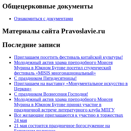
Общецерковные документы
Ознакомиться с документами
Материалы сайта Pravoslavie.ru
Последние записи
Приглашаем посетить фестиваль китайской культуры!
Молодежный актив храма преподобного Моисея
Мурина в Южном Бутове посетил студенческий
фестиваль «MISIS многонациональный»
С праздником Пятидесятницы!
Приглашаем на выставку «Монументальное искусство в
Церкви»
С праздником Вознесения Господня!
Молодежный актив храма преподобного Моисея
Мурина в Южном Бутове принял участие в
праздничной встрече литературного клуба МПГУ
Все желающие приглашаются к участию в торжествах
24 мая
21 мая состоится праздничное богослужение на
Бутовском полигоне