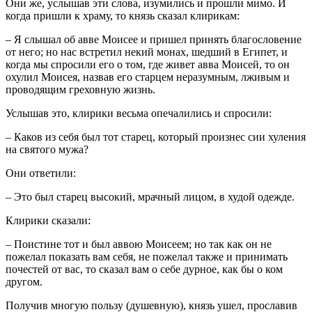
Они же, услышав эти слова, изумились и прошли мимо. И
когда пришли к храму, то князь сказал клирикам:
– Я слышал об авве Моисее и пришел принять благословение
от него; но нас встретил некий монах, шедший в Египет, и
когда мы спросили его о том, где живет авва Моисей, то он
охулил Моисея, назвав его старцем неразумным, лживым и
проводящим греховную жизнь.
Услышав это, клирики весьма опечалились и спросили:
– Каков из себя был тот старец, который произнес сии хуления
на святого мужа?
Они ответили:
– Это был старец высокий, мрачный лицом, в худой одежде.
Клирики сказали:
– Поистине тот и был аввою Моисеем; но так как он не
пожелал показать вам себя, не пожелал также и принимать
почестей от вас, то сказал вам о себе дурное, как бы о ком
другом.
Получив многую пользу (душевную), князь ушел, прославив