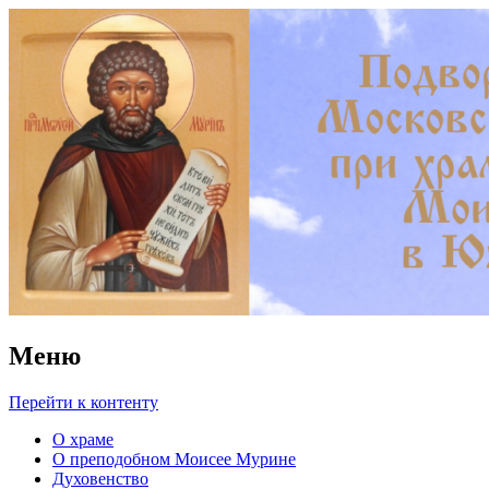
Храм преподобного Моисея
Мурина в Южном Бутове
Меню
Перейти к контенту
О храме
О преподобном Моисее Мурине
Духовенство