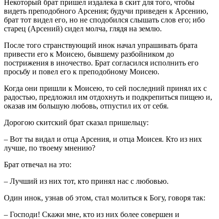
Некоторый брат пришел издалека в скит для того, чтобы
видеть преподобного Арсения; будучи приведен к Арсению,
брат тот видел его, но не сподобился слышать слов его; ибо
старец (Арсений) сидел молча, глядя на землю.
После того странствующий инок начал упрашивать брата
привести его к Моисею, бывшему разбойником до
пострижения в иночество. Брат согласился исполнить его
просьбу и повел его к преподобному Моисею.
Когда они пришли к Моисею, то сей последний принял их с
радостью, предложил им отдохнуть и подкрепиться пищею и,
оказав им большую любовь, отпустил их от себя.
Дорогою скитский брат сказал пришельцу:
– Вот ты видал и отца Арсения, и отца Моисея. Кто из них
лучше, по твоему мнению?
Брат отвечал на это:
– Лучший из них тот, кто принял нас с любовью.
Один инок, узнав об этом, стал молиться к Богу, говоря так:
– Господи! Скажи мне, кто из них более совершен и