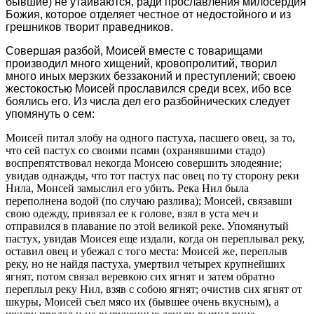
бывшие) не утаиваются, ради прославления милосердия
Божия, которое отделяет честное от недостойного и из
грешников творит праведников.
Совершая разбой, Моисей вместе с товарищами
производил много хищений, кровопролитий, творил
много иных мерзких беззаконий и преступлений; своею
жестокостью Моисей прославился среди всех, ибо все
боялись его. Из числа дел его разбойнических следует
упомянуть о сем:
Моисей питал злобу на одного пастуха, пасшего овец, за то,
что сей пастух со своими псами (охранявшими стадо)
воспрепятствовал некогда Моисею совершить злодеяние;
увидав однажды, что тот пастух пас овец по ту сторону реки
Нила, Моисей замыслил его убить. Река Нил была
переполнена водой (по случаю разлива); Моисей, связавши
свою одежду, привязал ее к голове, взял в уста меч и
отправился в плавание по этой великой реке. Упомянутый
пастух, увидав Моисея еще издали, когда он переплывал реку,
оставил овец и убежал с того места: Моисей же, переплыв
реку, но не найдя пастуха, умертвил четырех крупнейших
ягнят, потом связал веревкою сих ягнят и затем обратно
переплыл реку Нил, взяв с собою ягнят; очистив сих ягнят от
шкуры, Моисей съел мясо их (бывшее очень вкусным), а