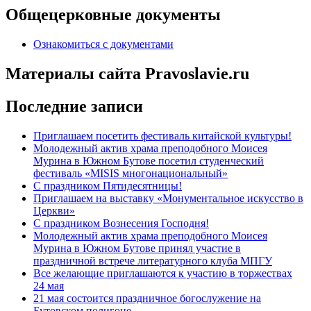
Общецерковные документы
Ознакомиться с документами
Материалы сайта Pravoslavie.ru
Последние записи
Приглашаем посетить фестиваль китайской культуры!
Молодежный актив храма преподобного Моисея
Мурина в Южном Бутове посетил студенческий
фестиваль «MISIS многонациональный»
С праздником Пятидесятницы!
Приглашаем на выставку «Монументальное искусство в
Церкви»
С праздником Вознесения Господня!
Молодежный актив храма преподобного Моисея
Мурина в Южном Бутове принял участие в
праздничной встрече литературного клуба МПГУ
Все желающие приглашаются к участию в торжествах
24 мая
21 мая состоится праздничное богослужение на
Бутовском полигоне