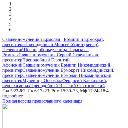
Священномученики Ермолай , Ермипп и Ермократ,
пресвитеры
Преподобный Моисей Угрин (венгр),
Печерский
Преподобномученица Параскева
Римская
Священномученик Сергий Стрельников,
пресвитер
Преподобный Геронтий
Афонский
Священномученик Ермипп Никомидийский,
пресвитер
Священномученик Ермократ Никомидийский,
пресвитер
Священномученик Ермолай Никомидийский,
пресвитер
Мученица Ореозила
Феодосий Кавказский,
иеросхимонах
Преподобный Исаакий Святогорский
Гал.5:22-6:2, Лк.6:17–23, Рим.15:30–33, Мф.17:24–18:4
подробнее
Полная версия православного календаря