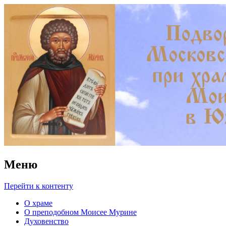
Храм преподобного Моисея
Мурина в Южном Бутове
Меню
Перейти к контенту
О храме
О преподобном Моисее Мурине
Духовенство