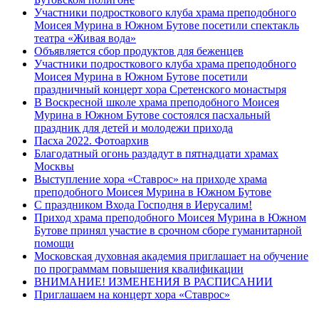
Участники подросткового клуба храма преподобного
Моисея Мурина в Южном Бутове посетили спектакль
театра «Живая вода»
Объявляется сбор продуктов для беженцев
Участники подросткового клуба храма преподобного
Моисея Мурина в Южном Бутове посетили
праздничный концерт хора Сретенского монастыря
В Воскресной школе храма преподобного Моисея
Мурина в Южном Бутове состоялся пасхальный
праздник для детей и молодежи прихода
Пасха 2022. Фотоархив
Благодатный огонь раздадут в пятнадцати храмах
Москвы
Выступление хора «Ставрос» на приходе храма
преподобного Моисея Мурина в Южном Бутове
С праздником Входа Господня в Иерусалим!
Приход храма преподобного Моисея Мурина в Южном
Бутове принял участие в срочном сборе гуманитарной
помощи
Московская духовная академия приглашает на обучение
по программам повышения квалификации
ВНИМАНИЕ! ИЗМЕНЕНИЯ В РАСПИСАНИИ
Приглашаем на концерт хора «Ставрос»