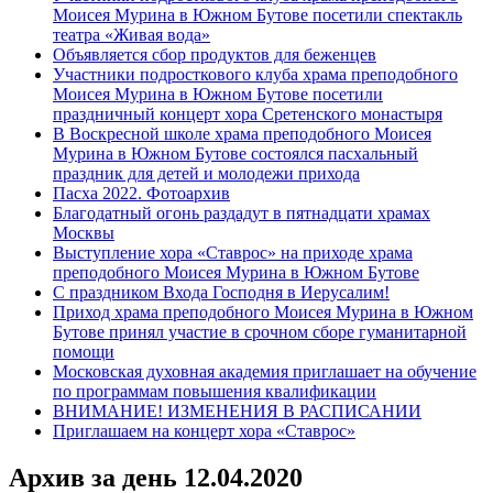
Моисея Мурина в Южном Бутове посетили спектакль
театра «Живая вода»
Объявляется сбор продуктов для беженцев
Участники подросткового клуба храма преподобного
Моисея Мурина в Южном Бутове посетили
праздничный концерт хора Сретенского монастыря
В Воскресной школе храма преподобного Моисея
Мурина в Южном Бутове состоялся пасхальный
праздник для детей и молодежи прихода
Пасха 2022. Фотоархив
Благодатный огонь раздадут в пятнадцати храмах
Москвы
Выступление хора «Ставрос» на приходе храма
преподобного Моисея Мурина в Южном Бутове
С праздником Входа Господня в Иерусалим!
Приход храма преподобного Моисея Мурина в Южном
Бутове принял участие в срочном сборе гуманитарной
помощи
Московская духовная академия приглашает на обучение
по программам повышения квалификации
ВНИМАНИЕ! ИЗМЕНЕНИЯ В РАСПИСАНИИ
Приглашаем на концерт хора «Ставрос»
Архив за день
12.04.2020