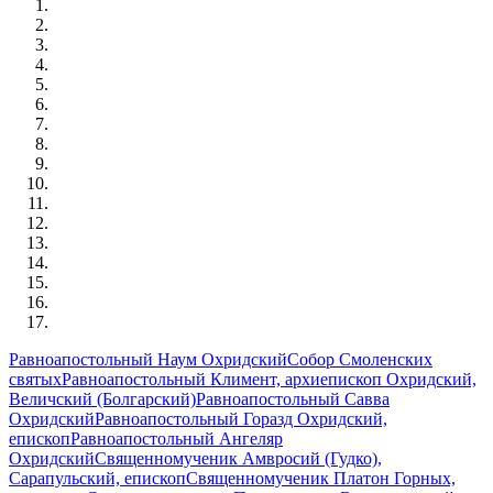
Равноапостольный Наум Охридский
Собор Смоленских
святых
Равноапостольный Климент, архиепископ Охридский,
Величский (Болгарский)
Равноапостольный Савва
Охридский
Равноапостольный Горазд Охридский,
епископ
Равноапостольный Ангеляр
Охридский
Священномученик Амвросий (Гудко),
Сарапульский, епископ
Священномученик Платон Горных,