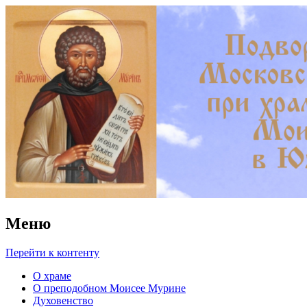
Храм преподобного Моисея
Мурина в Южном Бутове
Меню
Перейти к контенту
О храме
О преподобном Моисее Мурине
Духовенство