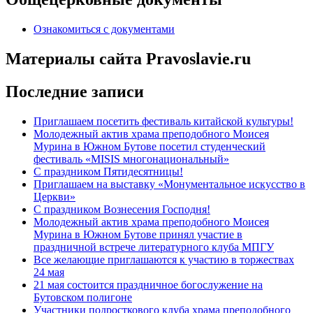
Ознакомиться с документами
Материалы сайта Pravoslavie.ru
Последние записи
Приглашаем посетить фестиваль китайской культуры!
Молодежный актив храма преподобного Моисея
Мурина в Южном Бутове посетил студенческий
фестиваль «MISIS многонациональный»
С праздником Пятидесятницы!
Приглашаем на выставку «Монументальное искусство в
Церкви»
С праздником Вознесения Господня!
Молодежный актив храма преподобного Моисея
Мурина в Южном Бутове принял участие в
праздничной встрече литературного клуба МПГУ
Все желающие приглашаются к участию в торжествах
24 мая
21 мая состоится праздничное богослужение на
Бутовском полигоне
Участники подросткового клуба храма преподобного