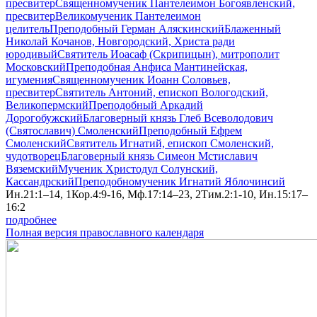
пресвитер
Священномученик Пантелеимон Богоявленский,
пресвитер
Великомученик Пантелеимон
целитель
Преподобный Герман Аляскинский
Блаженный
Николай Кочанов, Новгородский, Христа ради
юродивый
Святитель Иоасаф (Скрипицын), митрополит
Московский
Преподобная Анфиса Мантинейская,
игумения
Священномученик Иоанн Соловьев,
пресвитер
Святитель Антоний, епископ Вологодский,
Великопермский
Преподобный Аркадий
Дорогобужский
Благоверный князь Глеб Всеволодович
(Святославич) Смоленский
Преподобный Ефрем
Смоленский
Святитель Игнатий, епископ Смоленский,
чудотворец
Благоверный князь Симеон Мстиславич
Вяземский
Мученик Христодул Солунский,
Кассандрский
Преподобномученик Игнатий Яблочинсий
Ин.21:1–14, 1Кор.4:9-16, Мф.17:14–23, 2Тим.2:1-10, Ин.15:17–
16:2
подробнее
Полная версия православного календаря